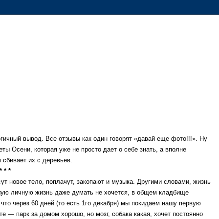
огичный вывод. Все отзывы как один говорят «давай еще фото!!!». Ну
еты Осени, которая уже не просто дает о себе знать, а вполне
 сбивает их с деревьев.
* * *
ут новое тело, поплачут, закопают и музыка. Другими словами, жизнь
ывшую личную жизнь даже думать не хочется, в общем кладбище
то через 60 дней (то есть 1го декабря) мы покидаем нашу первую
те — парк за домом хорошо, но мозг, собака какая, хочет постоянно