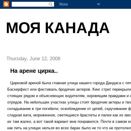
МОЯ КАНАДА
Thursday, June 12, 2008
На арене цирка..
Цирковой ареной была главная улица нашего города Дандаса с пят
Баскерфест или фестиваль бродячих актеров. Кинг стрит перекрыли, 
стоящих рядом и объясняющих водителям, норовящим правдами и не
отрядов. На небольших участках улицы стоят бродячие актеры и твор
складывание в три погибели, освобождение от цепей, скручивание ф
сладкая вата, мороженное, светящиеся браслеты и палки как из зве
их там жалко, а вот такой вариант мне понравился. Почти в самом 
как пить на улицах нельзя во всех барах было не то что не протолк