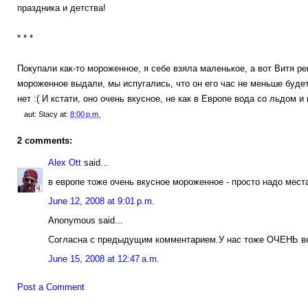
праздника и детства!
* * *
Покупали как-то мороженное, я себе взяла маленькое, а вот Витя р
мороженное выдали, мы испугались, что он его час не меньше буде
нет :( И кстати, оно очень вкусное, не как в Европе вода со льдом 
aut:
Stacy
at:
8:00 p.m.
2 comments:
Alex Ott
said...
в европе тоже очень вкусное мороженное - просто надо места 
June 12, 2008 at 9:01 p.m.
Anonymous said...
Согласна с предыдущим комментарием.У нас тоже ОЧЕНЬ вк
June 15, 2008 at 12:47 a.m.
Post a Comment