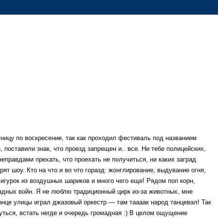
ницу по воскресение, так как проходил фестиваль под названием
поставили знак, что проезд запрещен и.. все. Ни тебе полицейских,
правдами прехать, что проехать не получиться, ни каких заград
ят шоу. Кто на что и во что горазд: жонглирование, выдувание огня,
игурок из воздушных шариков и много чего еще! Рядом поп корн,
здных войн. Я не люблю традиционный цирк из-за животных, мне
конце улицы играл джазовый оркестр — там таааак народ танцевал! Так
нуться, встать негде и очередь громадная :) В целом ощущение