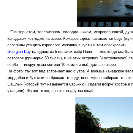
С интернетом, телевизором, холодильником, микроволновкой, душ
канадском коттедже на озере. Комаров здесь называются bugs (жуки)
способны утащить взрослого мужчину в кусты и там обескровить.
Georgian Bay
на одном из 5 великих озёр Huron — место где мы были
островов (примерно 30 тысяч), и на этих островах (и островочках) 
особо — вокруг дома метров 10 земли и всё, дальше озеро.
На фото: так вот вид встречает нас с утра. А вообще канадское вес
мордобоя и бутылки не бросают в воду, весь мусор собирают в паке
шашлык (который тут называется барбикю), сидели вокруг костра и п
утащили). Шутки те же, просто на другом языке.