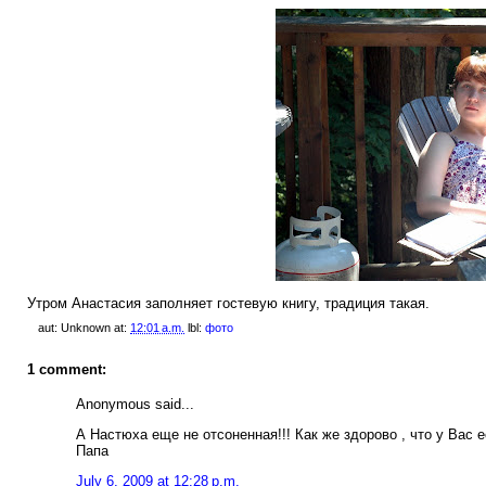
Утром Анастасия заполняет гостевую книгу, традиция такая.
aut:
Unknown
at:
12:01 a.m.
lbl:
фото
1 comment:
Anonymous said...
А Настюха еще не отсоненная!!! Как же здорово , что у Вас 
Папа
July 6, 2009 at 12:28 p.m.